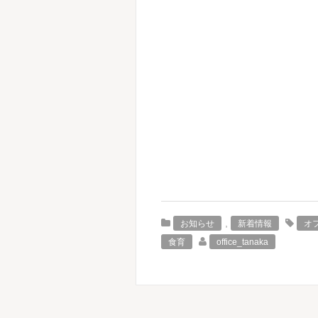
,
お知らせ
新着情報
オ
食育
office_tanaka