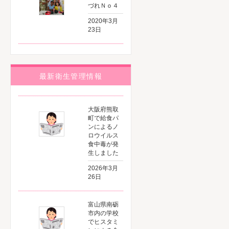
づれＮｏ４
2020年3月
23日
最新衛生管理情報
大阪府熊取
町で給食パ
ンによるノ
ロウイルス
食中毒が発
生しました
2026年3月
26日
富山県南砺
市内の学校
でヒスタミ