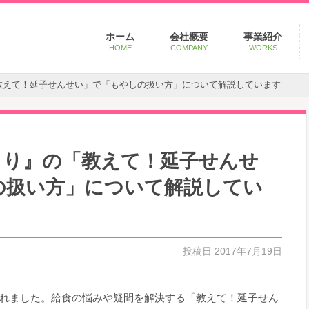
Main
Skip
ホーム
会社概要
事業紹介
menu
to
HOME
COMPANY
WORKS
primary
content
「教えて！延子せんせい」で「もやしの扱い方」について解説しています
Post
navig
だより』の「教えて！延子せんせ
の扱い方」について解説してい
投稿日
2017年7月19日
れました。給食の悩みや疑問を解決する「教えて！延子せん