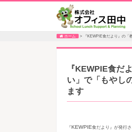
ホーム
>
『KEWPIE食だより』の
『KEWPIE食
い」で「もやし
ます
KEWPIE
『
食だより』が発行さ