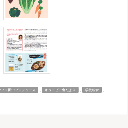
,
,
,
フィス田中プロデュース
キューピー食だより
学校給食