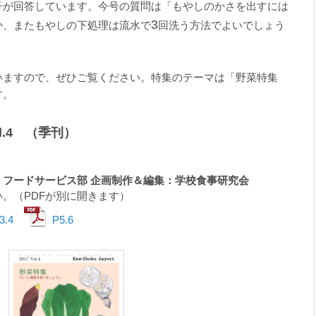
子が回答しています。今号の質問は「もやしのかさを出すには
3
か、またもやしの下処理は流水で
回洗う方法でよいでしょう
いますので、ぜひご覧ください。特集のテーマは「野菜特集
す。
l.4 （季刊）
 フードサービス部
企画制作＆編集：学校食事研究会
。（PDFが別に開きます）
.4
P5.6