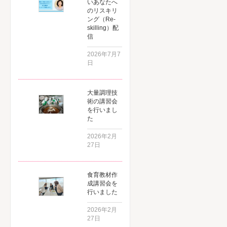
いあなたへ
のリスキリ
ング（Re-
skilling）配
信
2026年7月7
日
大量調理技
術の講習会
を行いまし
た
2026年2月
27日
食育教材作
成講習会を
行いました
2026年2月
27日