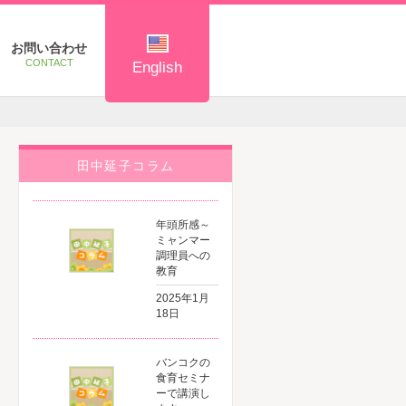
お問い合わせ
CONTACT
English
田中延子コラム
ation
年頭所感～
ミャンマー
調理員への
教育
2025年1月
18日
バンコクの
食育セミナ
ーで講演し