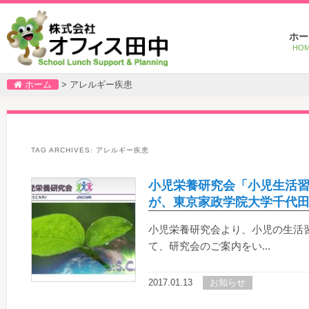
Main
Ski
Ski
ホー
menu
to
to
HO
pri
sec
con
con
ホーム
>
アレルギー疾患
TAG ARCHIVES:
アレルギー疾患
小児栄養研究会「小児生活
が、東京家政学院大学千代
小児栄養研究会より、小児の生活
て、研究会のご案内をい...
2017.01.13
お知らせ