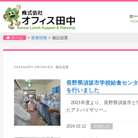
Main
Ski
Ski
ホー
menu
to
to
HO
pri
sec
con
con
ホーム
>
新着情報
>
施設提案
CATEGORY ARCHIVES:
施設提案
長野県須坂市学校給食セン
を行いました
2021年度より、長野県須坂市
たアドバイザリー...
2024.02.12
お知らせ