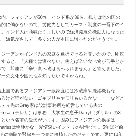
内、フィジアンが50％、インド系が38％、残りは他の国の
極的に働かないので、労働力としてカースト制度の一番下のイ
す。インド人は商魂たくましいので経済発展の機動力になった
れ、嫌気がさして、多くの人が本国に帰ったのだそうです。
ィジーアンかインド系の家庭を選択できると聞いたので、即座
。すると、「人種では選べない。例えば辛い食べ物が苦手とか
ので、即座に「辛い食べ物は食べられません」と答えました。
ジーの文化や国民性を知りたいですからね。
途上国であるフィジアン一般家庭には冷蔵庫や洗濯機もな
あるけど壁がない、ゴキブリやヤモリもいるかな・・・などと
ティ先のGrey家は設計事務所を経営している夫の
heresa（テレサ）は事務、大学生の息子Darryl（ダリル）の3
味）という名前の愛犬がいます。因みにフィジアンの挨拶は
いCharlesは物静かな、愛情深いインテリの男性です。5年ほど前
インドの病院で腎臓を一つ妻に移植したのだそうです。更に10年