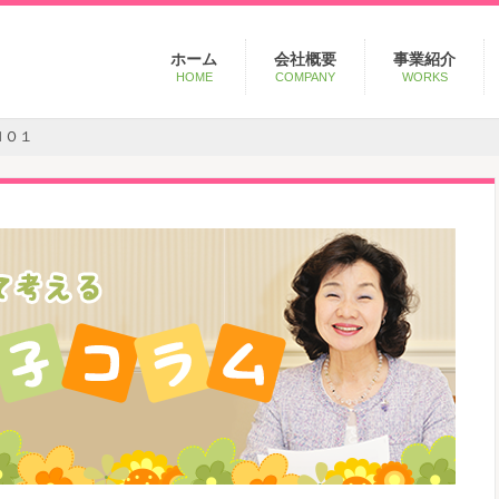
Main
Skip
ホーム
会社概要
事業紹介
menu
to
HOME
COMPANY
WORKS
primary
content
ＮＯ１
Post
navig