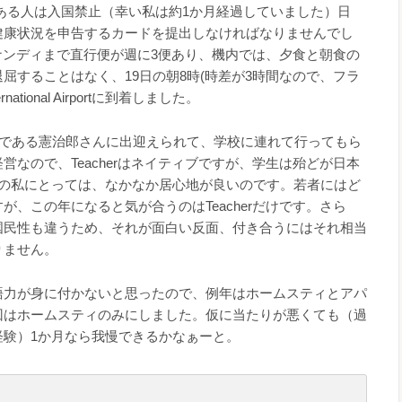
歴のある人は入国禁止（幸い私は約1か月経過していました）日
健康状況を申告するカードを提出しなければなりませんでし
成田からナンディまで直行便が週に3便あり、機内では、夕食と朝食の
屈することはなく、19日の朝8時(時差が3時間なので、フラ
national Airportに到着しました。
oolのスタッフである憲治郎さんに出迎えられて、学校に連れて行ってもら
営なので、Teacherはネイティブですが、学生は殆どが日本
目の私にとっては、なかなか居心地が良いのです。若者にはど
、この年になると気が合うのはTeacherだけです。さら
国民性も違うため、それが面白い反面、付き合うにはそれ相当
りません。
語力が身に付かないと思ったので、例年はホームスティとアパ
回はホームスティのみにしました。仮に当たりが悪くても（過
経験）1か月なら我慢できるかなぁーと。