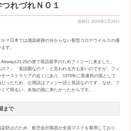
学つれづれＮＯ１
投稿日
2020年2月26日
すか？日本では感染経路の分からない新型コロナウイルスの感
います。
i Airways21:25の便で英語留学のためフィジーに来ました。
るの？」「英語圏なの？」と言われる方も多いのですが、フィ
オーストラリアの近くにあり、1970年に英連邦の国として
地だったため、公用語はフィジー語と英語なのです。なぜ、フ
かくて明るい、未知の国に来たかったからです。
国まで
感染防止のため、航空会社職員が全員マスクを着用しており、