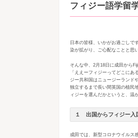
フィジー語学留
日本の皆様、いかがお過ごしで
染が拡がり、ご心配なことと思
そんな中、2月18日に成田からFij
「ええーフィジーってどこにあ
ジー共和国はニュージーランドや
独立するまで長い間英国の植民
ィジーを選んだかというと、温
１ 出国からフィジー入
成田では、新型コロナウイルス