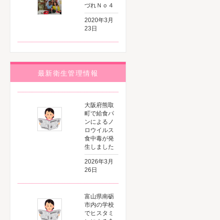
づれＮｏ４
2020年3月
23日
最新衛生管理情報
大阪府熊取
町で給食パ
ンによるノ
ロウイルス
食中毒が発
生しました
2026年3月
26日
富山県南砺
市内の学校
でヒスタミ