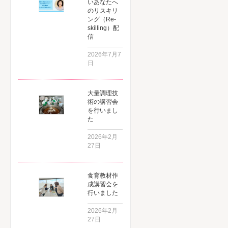
いあなたへ
のリスキリ
ング（Re-
skilling）配
信
2026年7月7
日
大量調理技
術の講習会
を行いまし
た
2026年2月
27日
食育教材作
成講習会を
行いました
2026年2月
27日