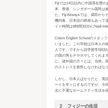
Fijiでは14日以内に中国滞在
本、香港、シンガポール国民は
た。Fiji Airwaysでは、
機内食、日本語の映画もあって退
イト時間は8時間30分)にNadi Inter
Colors English Sch
いました。この学校は日本人の経
人です。ですから語学留学5回
の国の男もチヤホヤしてくれますが
に、諸外国の方々とは、当然、
のストレスを覚悟しなければな
しかし、日本人ばかりだと、英
ートを半々にするのですが、今
去に不運なホームスティ生活を
２ フィジーの生活