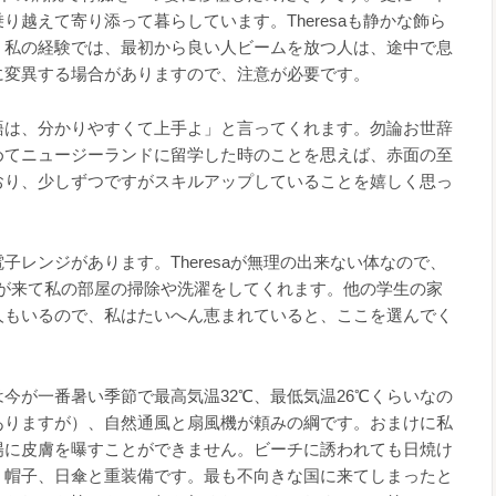
り越えて寄り添って暮らしています。Theresaも静かな飾ら
。私の経験では、最初から良い人ビームを放つ人は、途中で息
に変異する場合がありますので、注意が必要です。
貴女の英語は、分かりやすくて上手よ」と言ってくれます。勿論お世辞
めてニュージーランドに留学した時のことを思えば、赤面の至
おり、少しずつですがスキルアップしていることを嬉しく思っ
子レンジがあります。Theresaが無理の出来ない体なので、
miが来て私の部屋の掃除や洗濯をしてくれます。他の学生の家
人もいるので、私はたいへん恵まれていると、ここを選んでく
今が一番暑い季節で最高気温32℃、最低気温26℃くらいなの
ありますが）、自然通風と扇風機が頼みの綱です。おまけに私
陽に皮膚を曝すことができません。ビーチに誘われても日焼け
、帽子、日傘と重装備です。最も不向きな国に来てしまったと