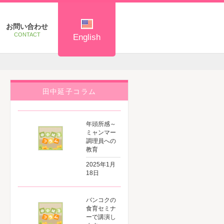
お問い合わせ
CONTACT
English
田中延子コラム
ation
年頭所感～
ミャンマー
調理員への
教育
2025年1月
18日
バンコクの
食育セミナ
ーで講演し