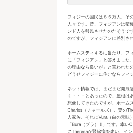
フィジーの国民は８６万人、その
人々です。昔、フィジアンは積
ンド人を移民させたのだそうで
のですが、フィジアンに差別さ
ホームスティするに当たり、フ
に「フィジアン」と答えました
の理由なら良いが」と言われた
どうせフィジーに住むならフィ
ネット情報では、まだまだ発展
く・・・とあったので、屋根は
想像してきたのですが、ホームス
Charles（チャールズ）、妻のT
人家族、それにVura（白の意
「Bura（ブラ） !!」です。幸
にTheresaが腎臓病を患い、