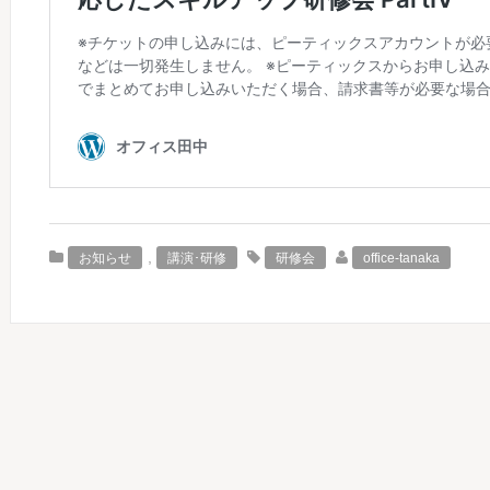
,
お知らせ
講演･研修
研修会
office-tanaka