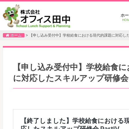
Main
Ski
ホー
menu
to
HO
pri
con
ホーム
>
【申し込み受付中】学校給食における現代的課題に対応したス
【申し込み受付中】学校給食に
に対応したスキルアップ研修会 P