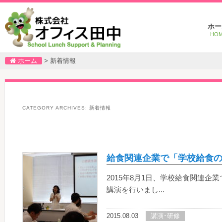
Main
Ski
Ski
ホー
menu
to
to
HO
pri
sec
con
con
ホーム
>
新着情報
CATEGORY ARCHIVES:
新着情報
Post
navigation
給食関連企業で「学校給食
2015年8月1日、学校給食関連
講演を行いまし...
2015.08.03
講演･研修