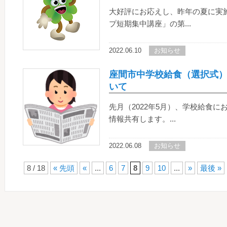
大好評にお応えし、昨年の夏に実
プ短期集中講座」の第...
2022.06.10
お知らせ
座間市中学校給食（選択式
いて
先月（2022年5月）、学校給食
情報共有します。...
2022.06.08
お知らせ
8 / 18
« 先頭
«
...
6
7
8
9
10
...
»
最後 »