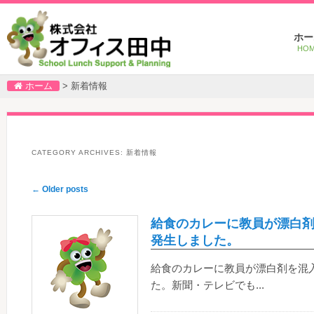
Main
Ski
Ski
ホー
menu
to
to
HO
pri
sec
con
con
ホーム
>
新着情報
CATEGORY ARCHIVES:
新着情報
Post
←
Older posts
navigation
給食のカレーに教員が漂白
発生しました。
給食のカレーに教員が漂白剤を混
た。新聞・テレビでも...