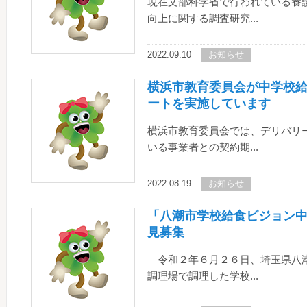
現在文部科学省で行われている養
向上に関する調査研究...
2022.09.10
お知らせ
横浜市教育委員会が中学校
ートを実施しています
横浜市教育委員会では、デリバリ
いる事業者との契約期...
2022.08.19
お知らせ
「八潮市学校給食ビジョン
見募集
令和２年６月２６日、埼玉県八潮
調理場で調理した学校...