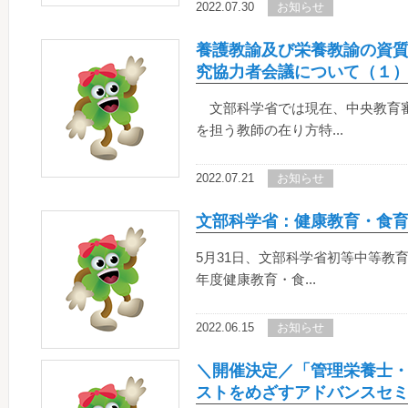
2022.07.30
お知らせ
養護教諭及び栄養教諭の資
究協力者会議について（１
文部科学省では現在、中央教育審
を担う教師の在り方特...
2022.07.21
お知らせ
文部科学省：健康教育・食
5月31日、文部科学省初等中等教
年度健康教育・食...
2022.06.15
お知らせ
＼開催決定／「管理栄養士
ストをめざすアドバンスセミ